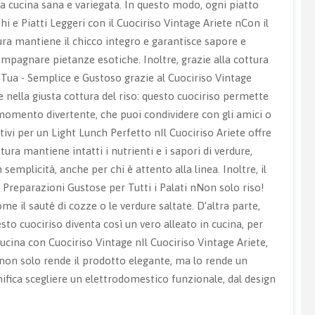
una cucina sana e variegata. In questo modo, ogni piatto
 e Piatti Leggeri con il Cuociriso Vintage Ariete nCon il
ttura mantiene il chicco integro e garantisce sapore e
compagnare pietanze esotiche. Inoltre, grazie alla cottura
 Tua - Semplice e Gustoso grazie al Cuociriso Vintage
de nella giusta cottura del riso: questo cuociriso permette
n momento divertente, che puoi condividere con gli amici o
ivi per un Light Lunch Perfetto nIl Cuociriso Ariete offre
ura mantiene intatti i nutrienti e i sapori di verdure,
emplicità, anche per chi è attento alla linea. Inoltre, il
Preparazioni Gustose per Tutti i Palati nNon solo riso!
me il sauté di cozze o le verdure saltate. D’altra parte,
o cuociriso diventa così un vero alleato in cucina, per
ucina con Cuociriso Vintage nIl Cuociriso Vintage Ariete,
n non solo rende il prodotto elegante, ma lo rende un
nifica scegliere un elettrodomestico funzionale, dal design