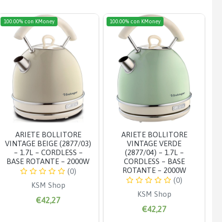
100.00% con KMoney
100.00% con KMoney
ARIETE BOLLITORE
ARIETE BOLLITORE
VINTAGE BEIGE (2877/03)
VINTAGE VERDE
– 1.7L – CORDLESS –
(2877/04) – 1.7L –
BASE ROTANTE – 2000W
CORDLESS – BASE
ROTANTE – 2000W
(0)
(0)
KSM Shop
KSM Shop
€42,27
€42,27