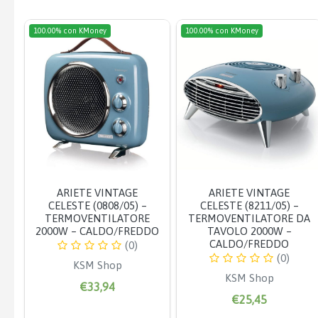
100.00% con KMoney
100.00% con KMoney
ARIETE VINTAGE
ARIETE VINTAGE
CELESTE (0808/05) –
CELESTE (8211/05) –
TERMOVENTILATORE
TERMOVENTILATORE DA
2000W – CALDO/FREDDO
TAVOLO 2000W –
CALDO/FREDDO
(0)
(0)
KSM Shop
KSM Shop
€33,94
€25,45