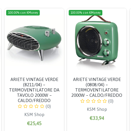
100.00% con KMoney
100.00% con KMoney
ARIETE VINTAGE VERDE
ARIETE VINTAGE VERDE
(8211/04) –
(0808/04) –
TERMOVENTILATORE DA
TERMOVENTILATORE
TAVOLO 2000W –
2000W – CALDO/FREDDO
CALDO/FREDDO
(0)
(0)
KSM Shop
KSM Shop
€33,94
€25,45