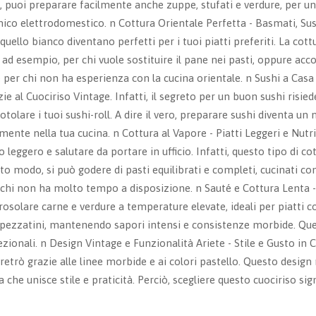
oni, puoi preparare facilmente anche zuppe, stufati e verdure, per 
ico elettrodomestico. n Cottura Orientale Perfetta - Basmati, Sushi
 quello bianco diventano perfetti per i tuoi piatti preferiti. La co
e, ad esempio, per chi vuole sostituire il pane nei pasti, oppure ac
 per chi non ha esperienza con la cucina orientale. n Sushi a Casa
zie al Cuociriso Vintage. Infatti, il segreto per un buon sushi risie
tolare i tuoi sushi-roll. A dire il vero, preparare sushi diventa u
nte nella tua cucina. n Cottura al Vapore - Piatti Leggeri e Nutrit
ggero e salutare da portare in ufficio. Infatti, questo tipo di cott
 modo, si può godere di pasti equilibrati e completi, cucinati con s
 chi non ha molto tempo a disposizione. n Sauté e Cottura Lenta - 
rosolare carne e verdure a temperature elevate, ideali per piatti co
spezzatini, mantenendo sapori intensi e consistenze morbide. Quest
ionali. n Design Vintage e Funzionalità Ariete - Stile e Gusto in C
o retrò grazie alle linee morbide e ai colori pastello. Questo desig
he unisce stile e praticità. Perciò, scegliere questo cuociriso sig