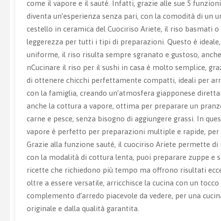
come il vapore e il sauté. Infatti, grazie alle sue 5 funzi
diventa un’esperienza senza pari, con la comodità di un un
cestello in ceramica del Cuociriso Ariete, il riso basmati o
leggerezza per tutti i tipi di preparazioni. Questo è ideal
uniforme, il riso risulta sempre sgranato e gustoso, anche
nCucinare il riso per il sushi in casa è molto semplice, gra
di ottenere chicchi perfettamente compatti, ideali per arro
con la famiglia, creando un’atmosfera giapponese direttame
anche la cottura a vapore, ottima per preparare un pranzo le
carne e pesce, senza bisogno di aggiungere grassi. In questo
vapore è perfetto per preparazioni multiple e rapide, per
Grazie alla funzione sauté, il cuociriso Ariete permette di 
con la modalità di cottura lenta, puoi preparare zuppe e 
ricette che richiedono più tempo ma offrono risultati eccez
oltre a essere versatile, arricchisce la cucina con un tocc
complemento d’arredo piacevole da vedere, per una cucina c
originale e dalla qualità garantita.