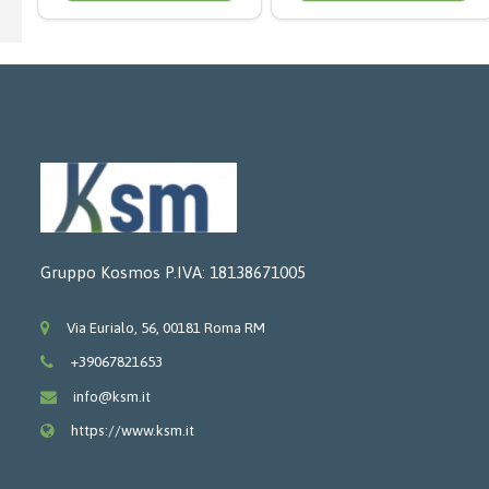
Gruppo Kosmos P.IVA: 18138671005
Via Eurialo, 56, 00181 Roma RM
+39067821653
info@ksm.it
https://www.ksm.it