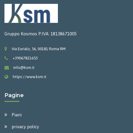
Gruppo Kosmos P.IVA: 18138671005
Via Eurialo, 56, 00181 Roma RM
+39067821653
info@ksm.it
https://www.ksm.it
Pagine
Piani
privacy policy