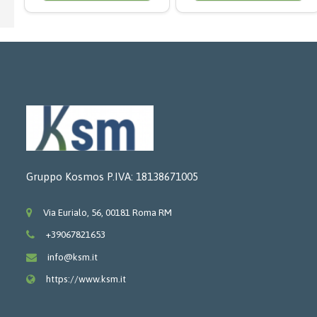
Gruppo Kosmos P.IVA: 18138671005
Via Eurialo, 56, 00181 Roma RM
+39067821653
info@ksm.it
https://www.ksm.it