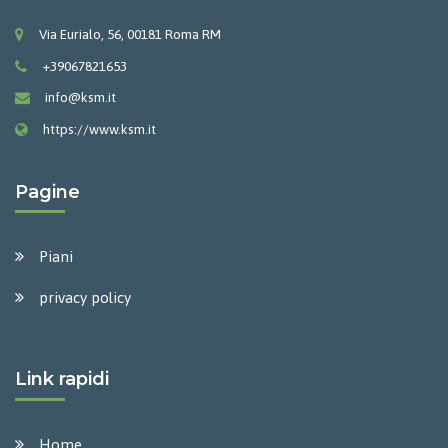
Via Eurialo, 56, 00181 Roma RM
+39067821653
info@ksm.it
https://www.ksm.it
Pagine
Piani
privacy policy
Link rapidi
Home