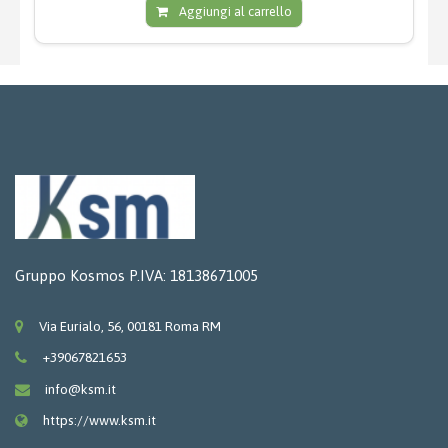
Aggiungi al carrello
Gruppo Kosmos P.IVA: 18138671005
Via Eurialo, 56, 00181 Roma RM
+39067821653
info@ksm.it
https://www.ksm.it