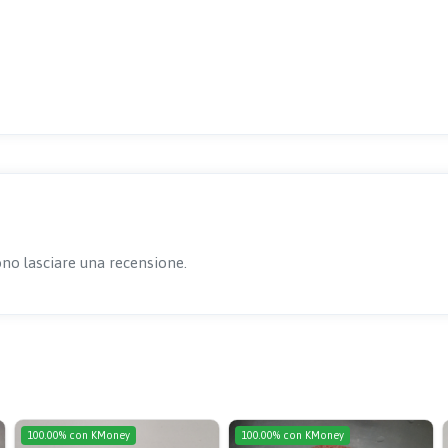
no lasciare una recensione.
100.00% con KMoney
100.00% con KMoney