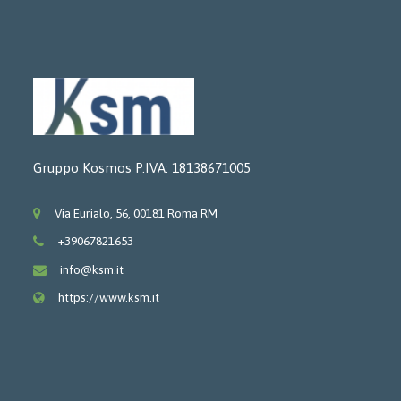
Gruppo Kosmos P.IVA: 18138671005
Via Eurialo, 56, 00181 Roma RM
+39067821653
info@ksm.it
https://www.ksm.it