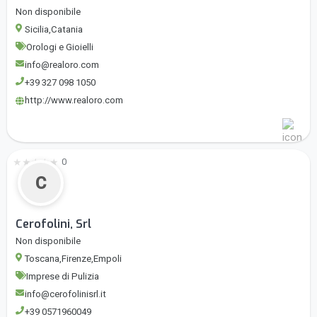
Non disponibile
Sicilia,Catania
Orologi e Gioielli
info@realoro.com
+39 327 098 1050
http://www.realoro.com
★
★
★
★
★
0
C
Cerofolini, Srl
Non disponibile
Toscana,Firenze,Empoli
Imprese di Pulizia
info@cerofolinisrl.it
+39 0571960049