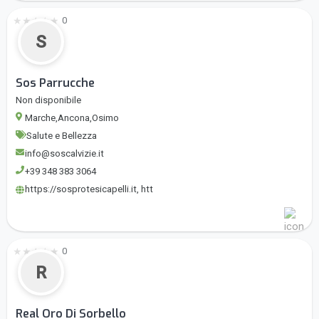
★
★
★
★
★
0
S
Sos Parrucche
Non disponibile
Marche,Ancona,Osimo
Salute e Bellezza
info@soscalvizie.it
+39 348 383 3064
https://sosprotesicapelli.it, htt
★
★
★
★
★
0
R
Real Oro Di Sorbello