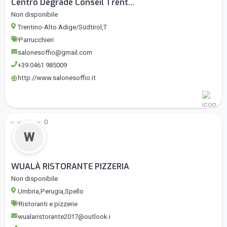
Centro Degradé Conseil Trent...
Non disponibile
Trentino-Alto Adige/Südtirol,T
Parrucchieri
salonesoffio@gmail.com
+39 0461 985009
http://www.salonesoffio.it
★
★
★
★
★
0
W
WUALÀ RISTORANTE PIZZERIA
Non disponibile
Umbria,Perugia,Spello
Ristoranti e pizzerie
wualaristorante2017@outlook.i