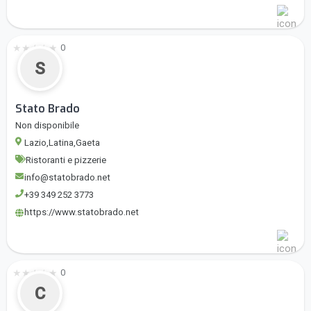
★
★
★
★
★
0
S
Stato Brado
Non disponibile
Lazio,Latina,Gaeta
Ristoranti e pizzerie
info@statobrado.net
+39 349 252 3773
https://www.statobrado.net
★
★
★
★
★
0
C