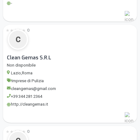
-
★
★
★
★
★
0
C
Clean Gemas S.R.L
Non disponibile
Lazio,Roma
Imprese di Pulizia
cleangemas@gmail.com
+39 344 281 2364
http://cleangemas.it
★
★
★
★
★
0