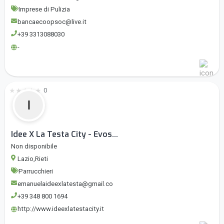
Imprese di Pulizia
bancaecoopsoc@live.it
+39 3313088030
-
★
★
★
★
★
0
I
Idee X La Testa City - Evos...
Non disponibile
Lazio,Rieti
Parrucchieri
emanuelaideexlatesta@gmail.co
+39 348 800 1694
http://www.ideexlatestacity.it