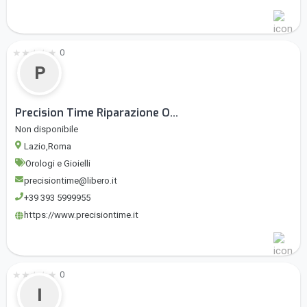
★
★
★
★
★
0
P
Precision Time Riparazione O...
Non disponibile
Lazio,Roma
Orologi e Gioielli
precisiontime@libero.it
+39 393 5999955
https://www.precisiontime.it
★
★
★
★
★
0
I