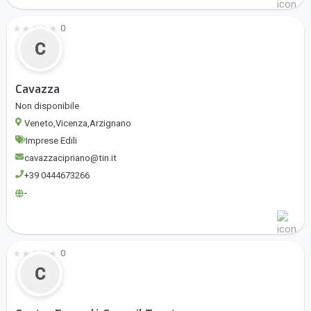
★
★
★
★
★
0
C
Cavazza
Non disponibile
Veneto,Vicenza,Arzignano
Imprese Edili
cavazzacipriano@tin.it
+39 0444673266
-
★
★
★
★
★
0
C