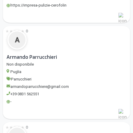
https://impresa-pulizie-cerofolin
★
★
★
★
★
0
A
Armando Parrucchieri
Non disponibile
Puglia
Parrucchieri
armandoparrucchiere@gmail.com
+39 0831 562551
-
★
★
★
★
★
0