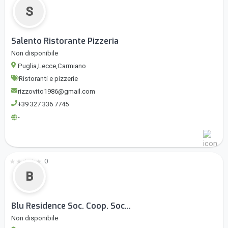
S
Salento Ristorante Pizzeria
Non disponibile
Puglia,Lecce,Carmiano
Ristoranti e pizzerie
rizzovito1986@gmail.com
+39 327 336 7745
-
★
★
★
★
★
0
B
Blu Residence Soc. Coop. Soc...
Non disponibile