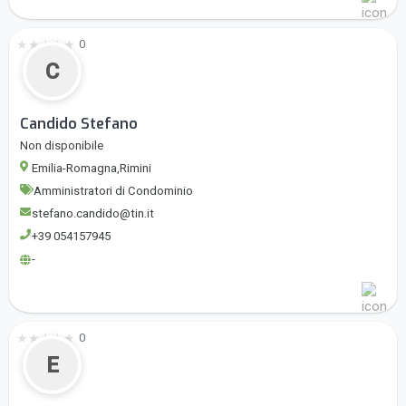
★
★
★
★
★
0
C
Candido Stefano
Non disponibile
Emilia-Romagna,Rimini
Amministratori di Condominio
stefano.candido@tin.it
+39 054157945
-
★
★
★
★
★
0
E