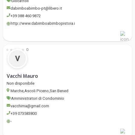
Giocattoli
dabimboabimbo-pt@libero.it
+39 388 460 9872
http://www.dabimboabimbopistoia.i
★
★
★
★
★
0
V
Vacchi Mauro
Non disponibile
Marche,Ascoli Piceno,San Bened
Amministratori di Condominio
vacchima@gmail.com
+39 073583800
-