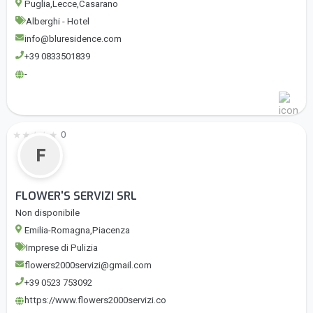
Puglia,Lecce,Casarano
Alberghi - Hotel
info@bluresidence.com
+39 0833501839
-
★
★
★
★
★
0
F
FLOWER'S SERVIZI SRL
Non disponibile
Emilia-Romagna,Piacenza
Imprese di Pulizia
flowers2000servizi@gmail.com
+39 0523 753092
https://www.flowers2000servizi.co