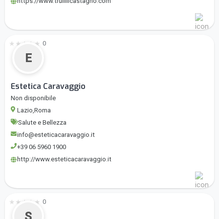
https://www.trulliilcastagno.com
★
★
★
★
★
0
E
Estetica Caravaggio
Non disponibile
Lazio,Roma
Salute e Bellezza
info@esteticacaravaggio.it
+39 06 5960 1900
http://www.esteticacaravaggio.it
★
★
★
★
★
0
S