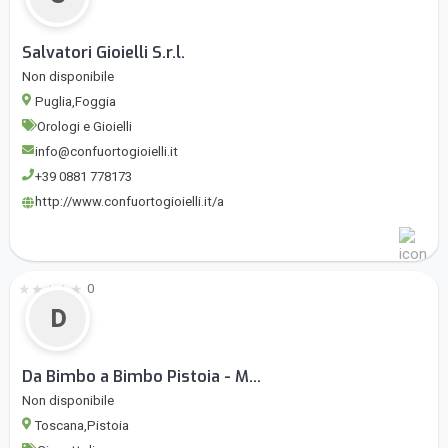
Salvatori Gioielli S.r.l.
Non disponibile
Puglia,Foggia
Orologi e Gioielli
info@confuortogioielli.it
+39 0881 778173
http://www.confuortogioielli.it/a
★
★
★
★
★
0
D
Da Bimbo a Bimbo Pistoia - M...
Non disponibile
Toscana,Pistoia