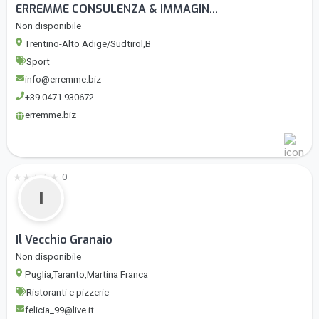
ERREMME CONSULENZA & IMMAGIN...
Non disponibile
Trentino-Alto Adige/Südtirol,B
Sport
info@erremme.biz
+39 0471 930672
erremme.biz
★
★
★
★
★
0
I
Il Vecchio Granaio
Non disponibile
Puglia,Taranto,Martina Franca
Ristoranti e pizzerie
felicia_99@live.it