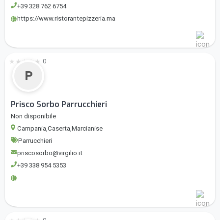
+39 328 762 6754
https://www.ristorantepizzeria.ma
★
★
★
★
★
0
P
Prisco Sorbo Parrucchieri
Non disponibile
Campania,Caserta,Marcianise
Parrucchieri
priscosorbo@virgilio.it
+39 338 954 5353
-