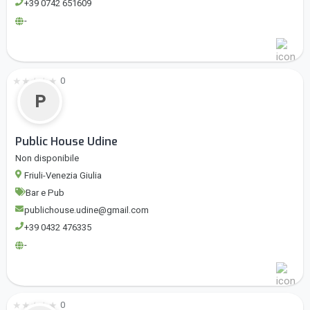
+39 0742 651609
-
★
★
★
★
★
0
P
Public House Udine
Non disponibile
Friuli-Venezia Giulia
Bar e Pub
publichouse.udine@gmail.com
+39 0432 476335
-
★
★
★
★
★
0