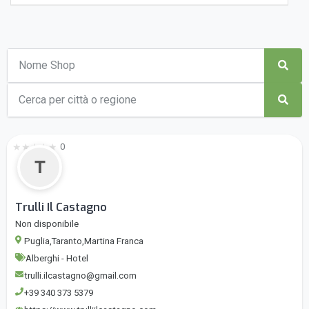
★
★
★
★
★
0
T
Trulli Il Castagno
Non disponibile
Puglia,Taranto,Martina Franca
Alberghi - Hotel
trulli.ilcastagno@gmail.com
+39 340 373 5379