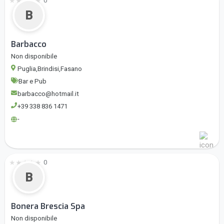
★
★
★
★
★
0
B
Barbacco
Non disponibile
Puglia,Brindisi,Fasano
Bar e Pub
barbacco@hotmail.it
+39 338 836 1471
-
★
★
★
★
★
0
B
Bonera Brescia Spa
Non disponibile