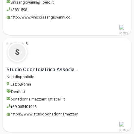
vinisangiovanni@libero.it
43831598
http://www.vinicolasangiovanni.co
★
★
★
★
★
0
S
Studio Odontoiatrico Associa...
Non disponibile
Lazio,Roma
Dentisti
bonadonna.mazzanti@tiscali.it
+39 065401948
https://www.studiobonadonnamazzan