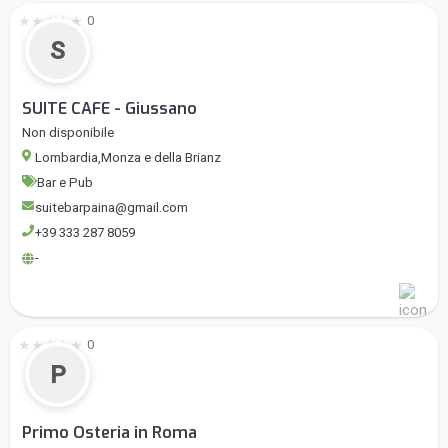
★
★
★
★
★
0
S
SUITE CAFE - Giussano
Non disponibile
Lombardia,Monza e della Brianz
Bar e Pub
suitebarpaina@gmail.com
+39 333 287 8059
-
★
★
★
★
★
0
P
Primo Osteria in Roma