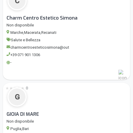
C
Charm Centro Estetico Simona
Non disponibile
Marche,Macerata,Recanati
Salute e Bellezza
charmcentroesteticosimona@out
+39 071 901 1306
-
★
★
★
★
★
0
G
GIOIA DI MARE
Non disponibile
Puglia,Bari