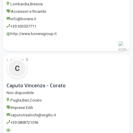
Lombardia,Brescia
Accessori e Ricambi
info@bonera.it
+39 303507711
http://www.boneragroup.it
★
★
★
★
★
0
C
Caputo Vincenzo - Corato
Non disponibile
Puglia,Bari,Corato
Imprese Edili
caputotraslochi@virgilio.it
+39 0808721396
-