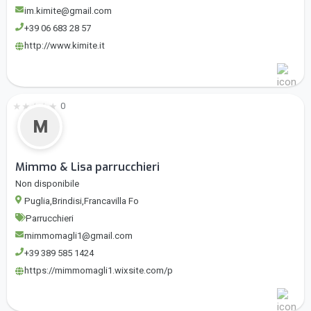
im.kimite@gmail.com
+39 06 683 28 57
http://www.kimite.it
★
★
★
★
★
0
M
Mimmo & Lisa parrucchieri
Non disponibile
Puglia,Brindisi,Francavilla Fo
Parrucchieri
mimmomagli1@gmail.com
+39 389 585 1424
https://mimmomagli1.wixsite.com/p