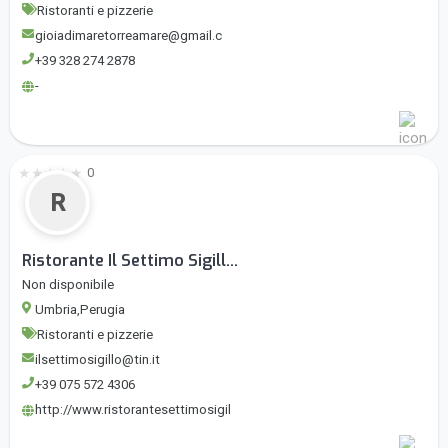
Ristoranti e pizzerie
gioiadimaretorreamare@gmail.c
+39 328 274 2878
-
★
★
★
★
★
0
R
Ristorante Il Settimo Sigill...
Non disponibile
Umbria,Perugia
Ristoranti e pizzerie
ilsettimosigillo@tin.it
+39 075 572 4306
http://www.ristorantesettimosigil