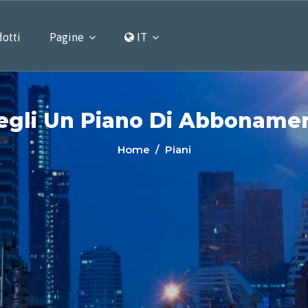
otti
Pagine
IT
egli Un Piano Di Abboname
Home
/ Piani