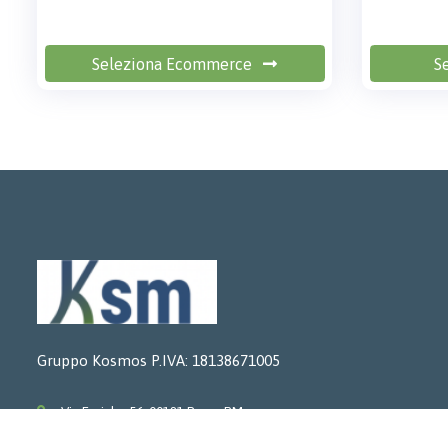
Seleziona Ecommerce
S
Gruppo Kosmos P.IVA: 18138671005
Via Eurialo, 56, 00181 Roma RM
+39067821653