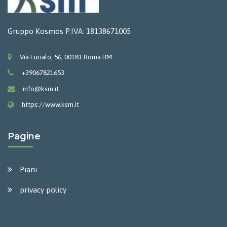
Gruppo Kosmos P.IVA: 18138671005
Via Eurialo, 56, 00181 Roma RM
+39067821653
info@ksm.it
https://www.ksm.it
Pagine
Piani
privacy policy