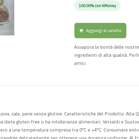
100.00% con KMoney
Aggiungi al carrello
Assapora la bontà delle nostre
ingredienti di alta qualità. Per
amici.
, uova, sale, pane senza glutine. Caratteristiche del Prodotto: Alta
a dieta gluten-free o ha intolleranze alimentari. Versatili e Gusto
ifero a una temperatura compresa tra 0°C e +4°C. Consumare entro l
, girandole delicatamente per ottenere una doratura uniforme. Al F