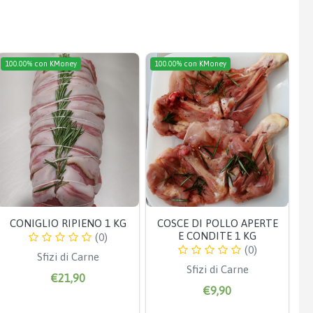
100.00% con KMoney
100.00% con KMoney
CONIGLIO RIPIENO 1 KG
COSCE DI POLLO APERTE
E CONDITE 1 KG
(0)
(0)
Sfizi di Carne
Sfizi di Carne
€21,90
€9,90