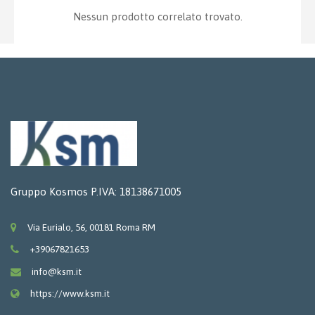
Nessun prodotto correlato trovato.
Gruppo Kosmos P.IVA: 18138671005
Via Eurialo, 56, 00181 Roma RM
+39067821653
info@ksm.it
https://www.ksm.it