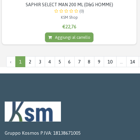
SAPHIR SELECT MAN 200 ML (D&G HOMME)
(0)
KSM Shop
€22,76
Aggiungi al carrello
‹
1
2
3
4
5
6
7
8
9
10
...
14
Gruppo Kosmos P.IVA: 18138671005