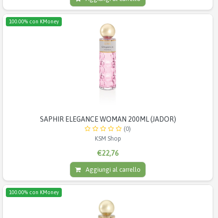
100.00% con KMoney
SAPHIR ELEGANCE WOMAN 200ML (JADOR)
(0)
KSM Shop
€22,76
Aggiungi al carrello
100.00% con KMoney